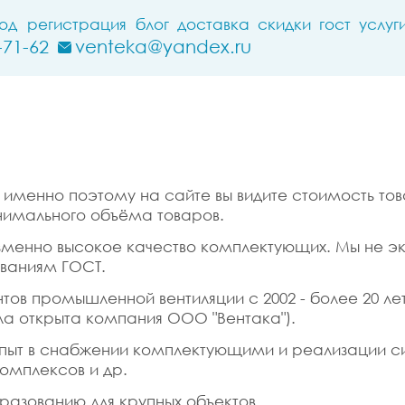
ход
регистрация
блог
доставка
скидки
гост
услуг
-71-62
venteka@yandex.ru
именно поэтому на сайте вы видите стоимость тов
нимального объёма товаров.
изменно высокое качество комплектующих. Мы не э
ованиям ГОСТ.
в промышленной вентиляции с 2002 - более 20 лет
ла открыта компания ООО "Вентака").
пыт в снабжении комплектующими и реализации с
комплексов и др.
разованию для крупных объектов.