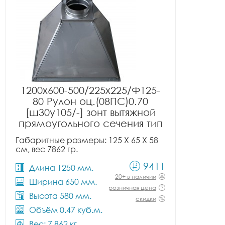
1200x600-500/225x225/Ф125-
80 Рулон оц.(08ПС)0.70
[ш30у105/-] зонт вытяжной
прямоугольного сечения тип
1
Габаритные размеры: 125 X 65 X 58
см, вес 7862 гр.
9411
Длина 1250 мм.
20+ в наличии
Ширина 650 мм.
розничная цена
Высота 580 мм.
скидки
Объём 0.47 куб.м.
Вес: 7.862 кг.