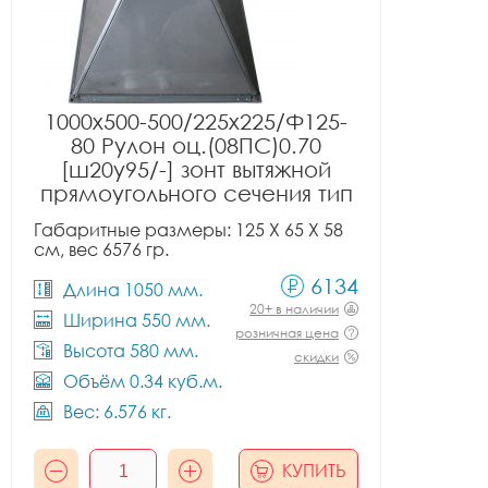
1000x500-500/225x225/Ф125-
80 Рулон оц.(08ПС)0.70
[ш20у95/-] зонт вытяжной
прямоугольного сечения тип
1
Габаритные размеры: 125 X 65 X 58
см, вес 6576 гр.
6134
Длина 1050 мм.
20+ в наличии
Ширина 550 мм.
розничная цена
Высота 580 мм.
скидки
Объём 0.34 куб.м.
Вес: 6.576 кг.
КУПИТЬ