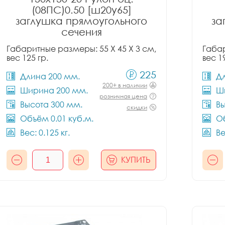
(08ПС)0.50 [ш20у65]
заглушка прямоугольного
за
сечения
Габаритные размеры: 55 X 45 X 3 см,
Габар
вес 125 гр.
вес 1
225
Длина 200 мм.
Д
200+ в наличии
Ширина 200 мм.
Ш
розничная цена
Высота 300 мм.
Вы
скидки
Объём 0.01 куб.м.
Об
Вес: 0.125 кг.
Ве
КУПИТЬ