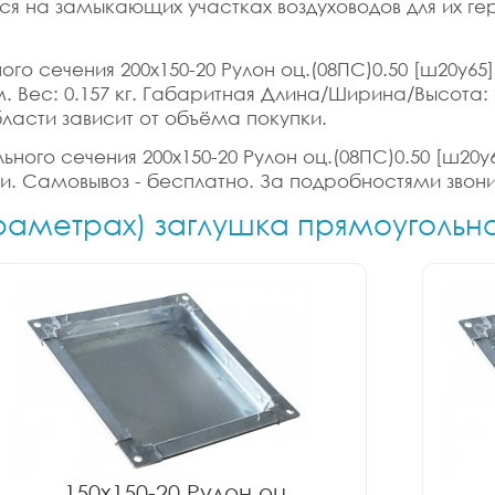
ся на замыкающих участках воздуховодов для их г
ого сечения 200x150-20 Рулон оц.(08ПС)0.50 [ш20у65
б.м. Вес: 0.157 кг. Габаритная Длина/Ширина/Высота:
ласти зависит от объёма покупки.
ного сечения 200x150-20 Рулон оц.(08ПС)0.50 [ш20у6
ки. Самовывоз - бесплатно. За подробностями звони
араметрах) заглушка прямоугольн
150x150-20 Рулон оц.