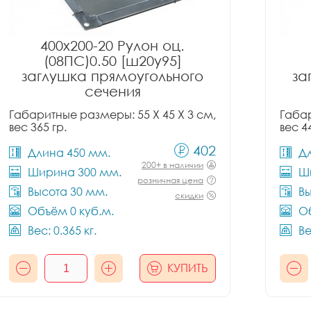
400x200-20 Рулон оц.
(08ПС)0.50 [ш20у95]
заглушка прямоугольного
за
сечения
Габаритные размеры: 55 X 45 X 3 см,
Габар
вес 365 гр.
вес 4
402
Длина 450 мм.
Д
200+ в наличии
Ширина 300 мм.
Ш
розничная цена
Высота 30 мм.
Вы
скидки
Объём 0 куб.м.
Об
Вес: 0.365 кг.
Ве
КУПИТЬ