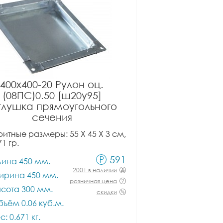
400x400-20 Рулон оц.
(08ПС)0.50 [ш20у95]
глушка прямоугольного
сечения
итные размеры: 55 X 45 X 3 см,
71 гр.
591
лина 450 мм.
200+ в наличии
ирина 450 мм.
розничная цена
сота 300 мм.
скидки
ъём 0.06 куб.м.
с: 0.671 кг.