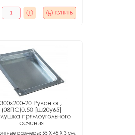
КУПИТЬ
300x200-20 Рулон оц.
(08ПС)0.50 [ш20у65]
глушка прямоугольного
сечения
итные размеры: 55 X 45 X 3 см,