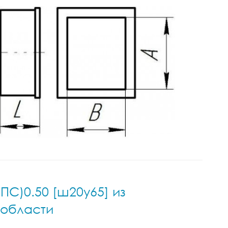
ПС)0.50 [ш20у65] из
 области