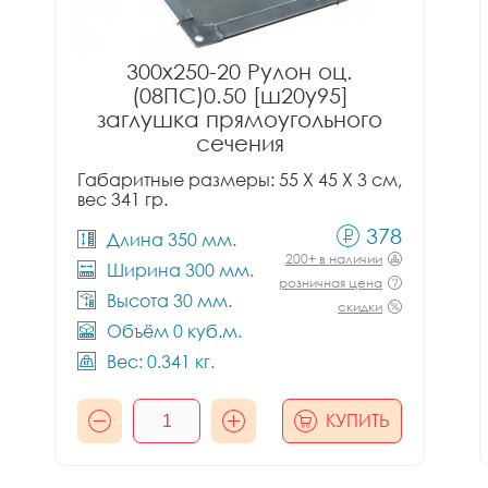
300x250-20 Рулон оц.
(08ПС)0.50 [ш20у95]
заглушка прямоугольного
сечения
Габаритные размеры: 55 X 45 X 3 см,
вес 341 гр.
378
Длина 350 мм.
200+ в наличии
Ширина 300 мм.
розничная цена
Высота 30 мм.
скидки
Объём 0 куб.м.
Вес: 0.341 кг.
КУПИТЬ