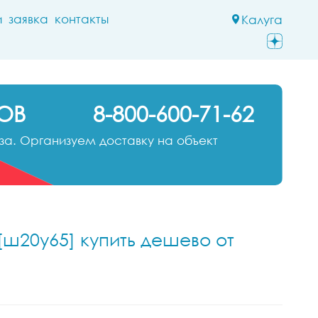
и
заявка
контакты
Калуга
ОВ
8-800-600-71-62
а. Организуем доставку на объект
[ш20у65] купить дешево от