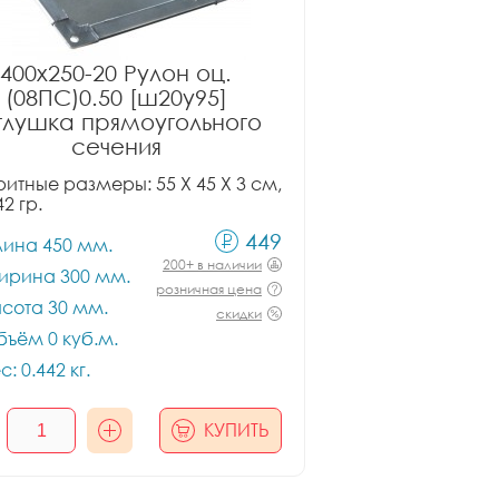
400x250-20 Рулон оц.
(08ПС)0.50 [ш20у95]
глушка прямоугольного
сечения
итные размеры: 55 X 45 X 3 см,
42 гр.
449
лина 450 мм.
200+ в наличии
ирина 300 мм.
розничная цена
сота 30 мм.
скидки
ъём 0 куб.м.
с: 0.442 кг.
КУПИТЬ