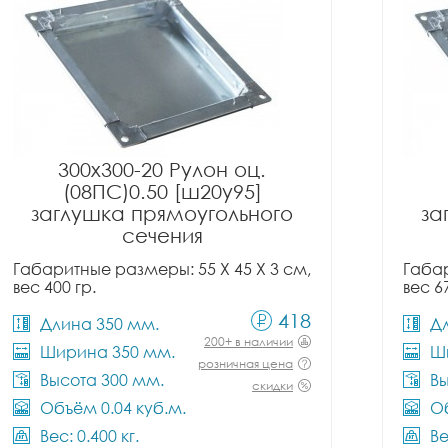
300x300-20 Рулон оц.
(08ПС)0.50 [ш20у95]
заглушка прямоугольного
за
сечения
Габаритные размеры: 55 X 45 X 3 см,
Габар
вес 400 гр.
вес 6
418
Длина 350 мм.
Д
200+ в наличии
Ширина 350 мм.
Ш
розничная цена
Высота 300 мм.
Вы
скидки
Объём 0.04 куб.м.
Об
Вес: 0.400 кг.
Ве