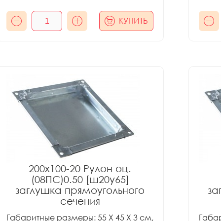
КУПИТЬ
200x100-20 Рулон оц.
(08ПС)0.50 [ш20у65]
заглушка прямоугольного
за
сечения
Габаритные размеры: 55 X 45 X 3 см,
Габар