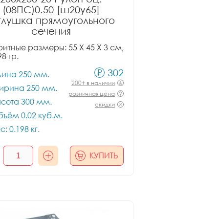
(08ПС)0.50 [ш20у65]
глушка прямоугольного
сечения
итные размеры: 55 X 45 X 3 см,
98 гр.
302
лина 250 мм.
200+ в наличии
ирина 250 мм.
розничная цена
сота 300 мм.
скидки
ъём 0.02 куб.м.
с: 0.198 кг.
КУПИТЬ