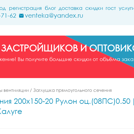
ход
регистрация
блог
доставка
скидки
гост
услуг
-71-62
venteka@yandex.ru
 ЗАСТРОЙЩИКОВ И ОПТОВИК
ние! Вы получите большие скидки от объёма заказ
 вентиляции
/
Заглушка прямоугольного сечения
ия 200x150-20 Рулон оц.(08ПС)0.50 
Калуге