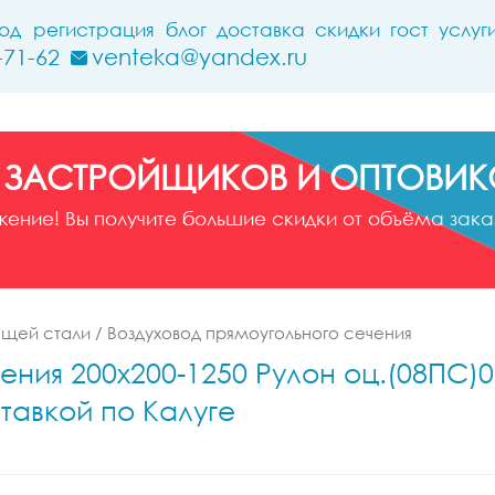
ход
регистрация
блог
доставка
скидки
гост
услуг
-71-62
venteka@yandex.ru
 ЗАСТРОЙЩИКОВ И ОПТОВИК
ние! Вы получите большие скидки от объёма заказ
ющей стали
/
Воздуховод прямоугольного сечения
ения 200x200-1250 Рулон оц.(08ПС)0
тавкой по Калуге