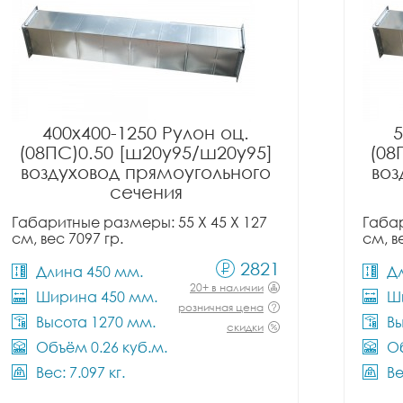
400x400-1250 Рулон оц.
5
(08ПС)0.50 [ш20у95/ш20у95]
(08
воздуховод прямоугольного
воз
сечения
Габаритные размеры: 55 X 45 X 127
Габар
см, вес 7097 гр.
см, в
2821
Длина 450 мм.
Д
20+ в наличии
Ширина 450 мм.
Ш
розничная цена
Высота 1270 мм.
Вы
скидки
Объём 0.26 куб.м.
Об
Вес: 7.097 кг.
Ве