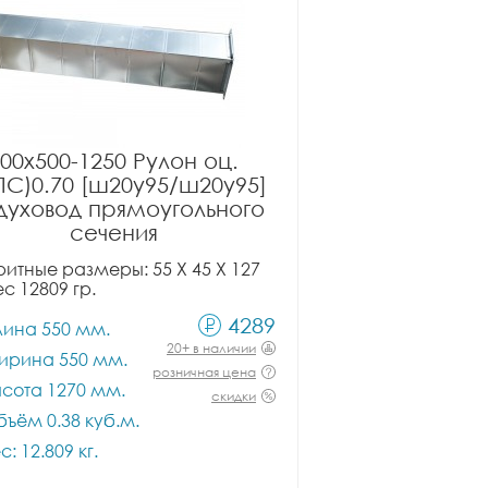
00x500-1250 Рулон оц.
ПС)0.70 [ш20у95/ш20у95]
духовод прямоугольного
сечения
итные размеры: 55 X 45 X 127
ес 12809 гр.
4289
лина 550 мм.
20+ в наличии
ирина 550 мм.
розничная цена
сота 1270 мм.
скидки
ъём 0.38 куб.м.
с: 12.809 кг.