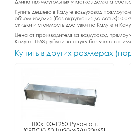
Длина прямоугольных участков должна соотве
Купить дешево в Калуге воздуховод прямоуголь
объём изделия (без округления до сотых): 0.0
скидки и стоимость достувки по Калуге и Кал
Цена от производителя за воздуховод прямоуго
Калуге: 1553 рублей за штуку без учёта стои
Купить в других размерах (п
100x100-1250 Рулон оц.
(08ПС)0.50 [ш20у65/ш20у65]