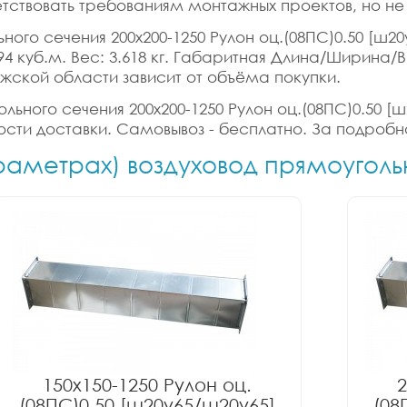
тствовать требованиям монтажных проектов, но не
ного сечения 200x200-1250 Рулон оц.(08ПС)0.50 [ш20
794 куб.м. Вес: 3.618 кг. Габаритная Длина/Ширина/
ужской области зависит от объёма покупки.
льного сечения 200x200-1250 Рулон оц.(08ПС)0.50 [
мости доставки. Самовывоз - бесплатно. За подробн
араметрах) воздуховод прямоуголь
150x150-1250 Рулон оц.
2
(08ПС)0.50 [ш20у65/ш20у65]
(08