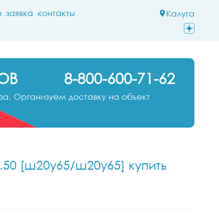
и
заявка
контакты
Калуга
ОВ
8-800-600-71-62
а. Организуем доставку на объект
.50 [ш20у65/ш20у65] купить