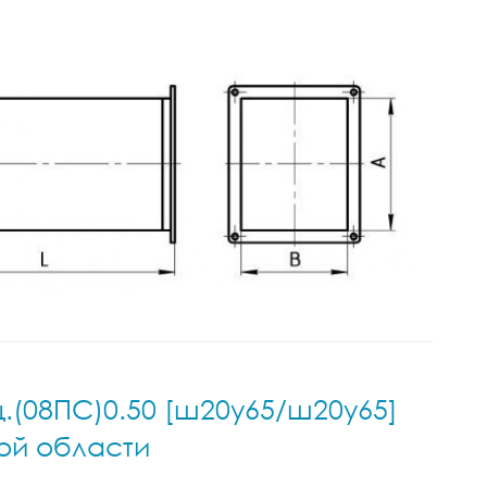
ц.(08ПС)0.50 [ш20у65/ш20у65]
кой области