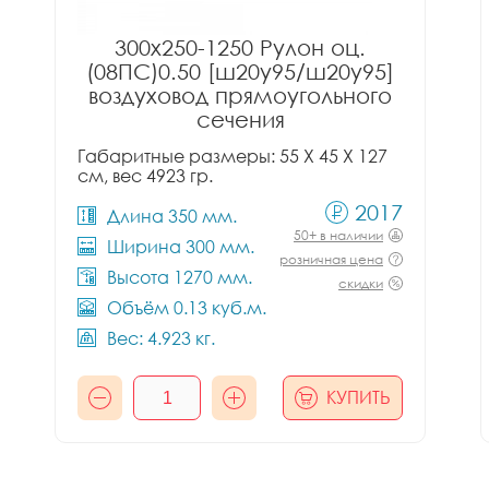
300x250-1250 Рулон оц.
(08ПС)0.50 [ш20у95/ш20у95]
воздуховод прямоугольного
сечения
Габаритные размеры: 55 X 45 X 127
см, вес 4923 гр.
2017
Длина 350 мм.
50+ в наличии
Ширина 300 мм.
розничная цена
Высота 1270 мм.
скидки
Объём 0.13 куб.м.
Вес: 4.923 кг.
КУПИТЬ