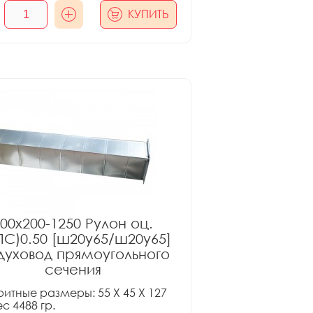
КУПИТЬ
00x200-1250 Рулон оц.
ПС)0.50 [ш20у65/ш20у65]
духовод прямоугольного
сечения
итные размеры: 55 X 45 X 127
ес 4488 гр.