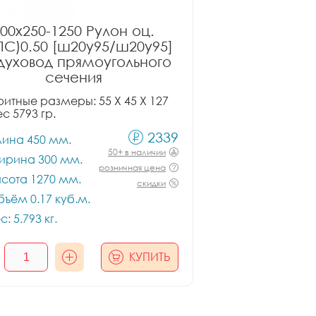
00x250-1250 Рулон оц.
ПС)0.50 [ш20у95/ш20у95]
духовод прямоугольного
сечения
итные размеры: 55 X 45 X 127
ес 5793 гр.
2339
лина 450 мм.
50+ в наличии
ирина 300 мм.
розничная цена
сота 1270 мм.
скидки
ъём 0.17 куб.м.
с: 5.793 кг.
КУПИТЬ