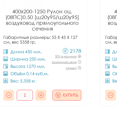
400x200-1250 Рулон оц.
4
(08ПС)0.50 [ш20у95/ш20у95]
(08
воздуховод прямоугольного
воз
сечения
Габаритные размеры: 55 X 45 X 127
Габар
см, вес 5358 гр.
см, в
2178
Длина 450 мм.
Д
50+ в наличии
Ширина 250 мм.
Ш
розничная цена
Высота 1270 мм.
Вы
скидки
Объём 0.14 куб.м.
Об
Вес: 5.358 кг.
Ве
КУПИТЬ