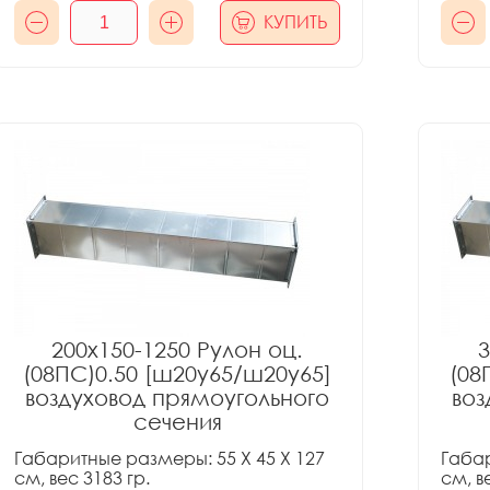
КУПИТЬ
200x150-1250 Рулон оц.
3
(08ПС)0.50 [ш20у65/ш20у65]
(08
воздуховод прямоугольного
воз
сечения
Габаритные размеры: 55 X 45 X 127
Габар
см, вес 3183 гр.
см, в