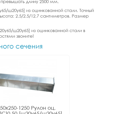
 превышать длину 2500 мм.
у65/ш20у65] из оцинкованной стали. Точный
Высота: 2.5/2.5/12.7 сантиметров. Размер
ш20у65/ш20у65] из оцинкованной стали в
остями звоните!
ного сечения
50x250-1250 Рулон оц.
ПС)0.50 [ш20у65/ш20у65]