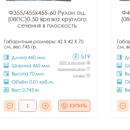
Ф355/455x455-60 Рулон оц.
Ф4
(08ПС)0.50 врезка круглого
(08
сечения в плоскость
Габаритные размеры: 42 X 42 X 70
Габар
см, вес 745 гр.
см, в
519
Длина 460 мм.
Д
200+ в наличии
Ширина 460 мм.
Ш
розничная цена
Высота 70 мм.
Вы
скидки
Объём 0.01 куб.м.
Об
Вес: 0.745 кг.
Ве
КУПИТЬ