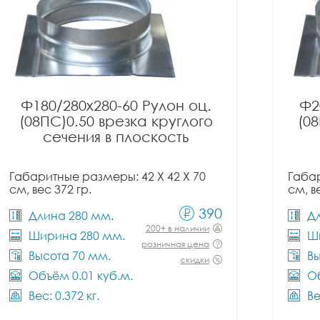
Ф180/280x280-60 Рулон оц.
Ф2
(08ПС)0.50 врезка круглого
(08
сечения в плоскость
Габаритные размеры: 42 X 42 X 70
Габар
см, вес 372 гр.
см, в
390
Длина 280 мм.
Д
200+ в наличии
Ширина 280 мм.
Ш
розничная цена
Высота 70 мм.
Вы
скидки
Объём 0.01 куб.м.
Об
Вес: 0.372 кг.
Ве