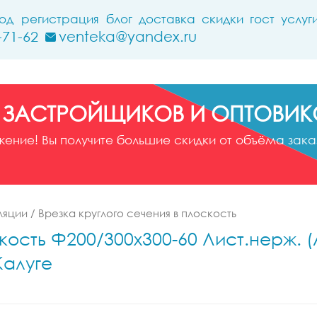
ход
регистрация
блог
доставка
скидки
гост
услуг
-71-62
venteka@yandex.ru
 ЗАСТРОЙЩИКОВ И ОПТОВИК
ние! Вы получите большие скидки от объёма заказ
ляции
/
Врезка круглого сечения в плоскость
кость Ф200/300x300-60 Лист.нерж. (A
Калуге