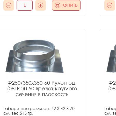
КУПИТЬ
Ф250/350x350-60 Рулон оц.
Ф2
(08ПС)0.50 врезка круглого
(08
сечения в плоскость
Габаритные размеры: 42 X 42 X 70
Габар
см, вес 515 гр.
см, в