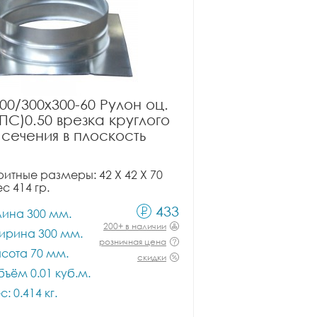
00/300x300-60 Рулон оц.
ПС)0.50 врезка круглого
сечения в плоскость
итные размеры: 42 X 42 X 70
ес 414 гр.
433
лина 300 мм.
200+ в наличии
ирина 300 мм.
розничная цена
сота 70 мм.
скидки
ъём 0.01 куб.м.
с: 0.414 кг.