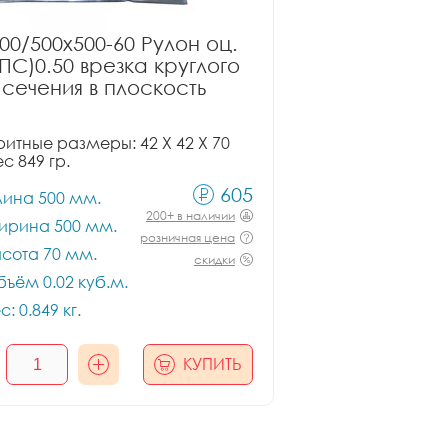
00/500x500-60 Рулон оц.
ПС)0.50 врезка круглого
сечения в плоскость
итные размеры: 42 X 42 X 70
ес 849 гр.
605
лина 500 мм.
200+ в наличии
ирина 500 мм.
розничная цена
сота 70 мм.
скидки
ъём 0.02 куб.м.
с: 0.849 кг.
КУПИТЬ