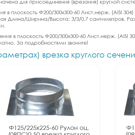
начена для присоединения (врезания) круглой сист
я в плоскость Ф200/300x300-60 Лист.нерж. (AISI 304)
ритная Длина/Ширина/Высота: 3/3/0.7 сантиметров. Р
и.
ния в плоскость Ф200/300x300-60 Лист.нерж. (AISI 304
латно. За подробностями звоните!
раметрах) врезка круглого сечени
Ф125/225x225-60 Рулон оц.
Ф1
(08ПС)0.50 врезка круглого
(08