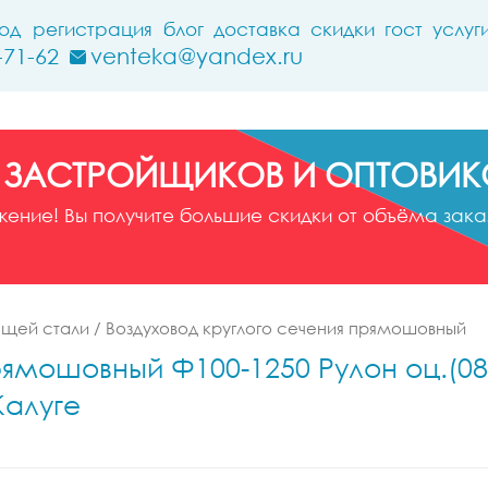
ход
регистрация
блог
доставка
скидки
гост
услуг
-71-62
venteka@yandex.ru
 ЗАСТРОЙЩИКОВ И ОПТОВИК
ние! Вы получите большие скидки от объёма заказ
ющей стали
/
Воздуховод круглого сечения прямошовный
рямошовный Ф100-1250 Рулон оц.(08
Калуге