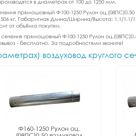
роизводятся в диаметрах от 100 до 1250 мм.
сечения прямошовный Ф100-1250 Рулон оц.(08ПС)0.50
: 1.506 кг. Габаритная Длина/Ширина/Высота: 1.1/1.
сит от объёма покупки.
о сечения прямошовный Ф100-1250 Рулон оц.(08ПС)0.5
вывоз - бесплатно. За подробностями звоните!
араметрах) воздуховод круглого 
Ф160-1250 Рулон оц.
(08ПС)0.50 воздуховод