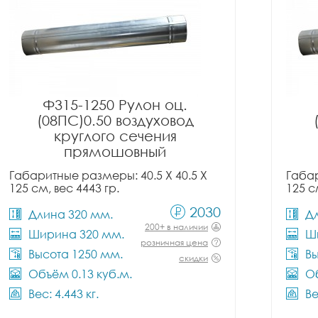
Ф315-1250 Рулон оц.
(08ПС)0.50 воздуховод
круглого сечения
прямошовный
Габаритные размеры: 40.5 X 40.5 X
Габар
125 см, вес 4443 гр.
125 с
2030
Длина 320 мм.
Д
200+ в наличии
Ширина 320 мм.
Ш
розничная цена
Высота 1250 мм.
Вы
скидки
Объём 0.13 куб.м.
Об
Вес: 4.443 кг.
Ве