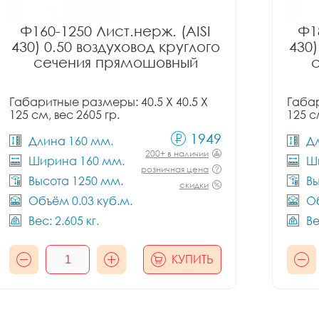
Ф160-1250 Лист.нерж. (AISI
Ф1
430) 0.50 воздуховод круглого
430)
сечения прямошовный
Габаритные размеры: 40.5 X 40.5 X
Габар
125 см, вес 2605 гр.
125 с
1949
Длина 160 мм.
Д
200+ в наличии
Ширина 160 мм.
Ш
розничная цена
Высота 1250 мм.
Вы
скидки
Объём 0.03 куб.м.
Об
Вес: 2.605 кг.
Ве
КУПИТЬ