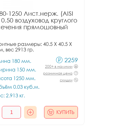
80-1250 Лист.нерж. (AISI
 0.50 воздуховод круглого
сечения прямошовный
итные размеры: 40.5 X 40.5 X
м, вес 2913 гр.
2259
лина 180 мм.
200+ в наличии
ирина 150 мм.
розничная цена
сота 1250 мм.
скидки
ъём 0.03 куб.м.
с: 2.913 кг.
КУПИТЬ