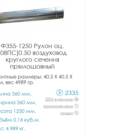
Ф355-1250 Рулон оц.
(08ПС)0.50 воздуховод
круглого сечения
прямошовный
итные размеры: 40.5 X 40.5 X
м, вес 4989 гр.
2335
лина 360 мм.
200+ в наличии
ирина 360 мм.
розничная цена
сота 1250 мм.
скидки
ъём 0.16 куб.м.
с: 4.989 кг.