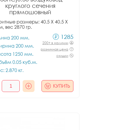
круглого сечения
прямошовный
итные размеры: 40.5 X 40.5 X
м, вес 2870 гр.
1285
лина 200 мм.
200+ в наличии
ирина 200 мм.
розничная цена
сота 1250 мм.
скидки
ъём 0.05 куб.м.
с: 2.870 кг.
КУПИТЬ