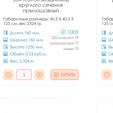
круглого сечения
прямошовный
Габаритные размеры: 40.5 X 40.5 X
Габар
125 см, вес 2324 гр.
125 с
1005
Длина 160 мм.
Д
200+ в наличии
Ширина 160 мм.
Ш
розничная цена
Высота 1250 мм.
Вы
скидки
Объём 0.03 куб.м.
Об
Вес: 2.324 кг.
Ве
КУПИТЬ