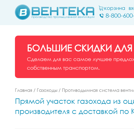
корзина
в
8-800-600
БОЛЬШИЕ СКИДКИ ДЛЯ
Сделаем для вас самое лучшее предложе
собственным транспортом.
Главная
/
Газоходы
/
Противодымная система венти
Прямой участок газохода из оц
производителя с доставкой по 