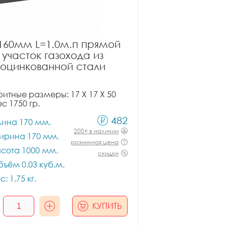
160мм L=1.0м.п прямой
участок газохода из
оцинкованной стали
итные размеры: 17 X 17 X 50
ес 1750 гр.
482
лина 170 мм.
200+ в наличии
ирина 170 мм.
розничная цена
сота 1000 мм.
скидки
ъём 0.03 куб.м.
с: 1.75 кг.
КУПИТЬ