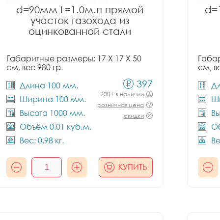
d=90мм L=1.0м.п прямой
d=
участок газохода из
оцинкованной стали
Габаритные размеры: 17 X 17 X 50
Габар
см, вес 980 гр.
см, в
397
Длина 100 мм.
Д
200+ в наличии
Ширина 100 мм.
Ш
розничная цена
Высота 1000 мм.
Вы
скидки
Объём 0.01 куб.м.
Об
Вес: 0.98 кг.
Ве
КУПИТЬ