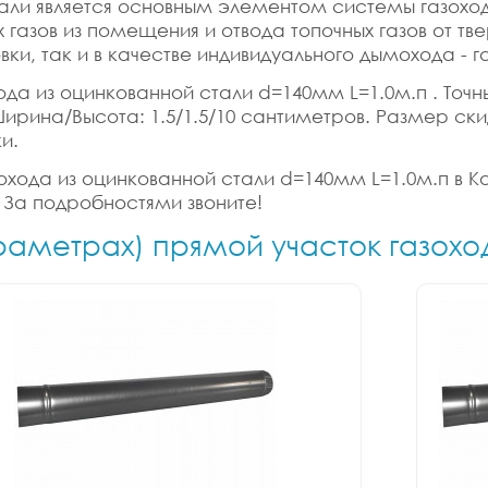
тали является основным элементом системы газоход
газов из помещения и отвода топочных газов от тве
вки, так и в качестве индивидуального дымохода - 
ода из оцинкованной стали d=140мм L=1.0м.п . Точны
/Ширина/Высота: 1.5/1.5/10 сантиметров. Размер ски
и.
охода из оцинкованной стали d=140мм L=1.0м.п в Кал
 За подробностями звоните!
араметрах) прямой участок газохо