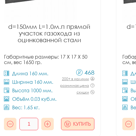
d=150мм L=1.0м.п прямой
d=
участок газохода из
оцинкованной стали
Габаритные размеры: 17 X 17 X 50
Габар
см, вес 1650 гр.
см, в
468
Длина 160 мм.
Д
200+ в наличии
Ширина 160 мм.
Ш
розничная цена
Высота 1000 мм.
Вы
скидки
Объём 0.03 куб.м.
Об
Вес: 1.65 кг.
Ве
КУПИТЬ