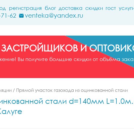
ход
регистрация
блог
доставка
скидки
гост
услуг
-71-62
venteka@yandex.ru
 ЗАСТРОЙЩИКОВ И ОПТОВИК
ние! Вы получите большие скидки от объёма заказ
ляции
/
Прямой участок газохода из оцинкованной стали
инкованной стали d=140мм L=1.0м.
Калуге