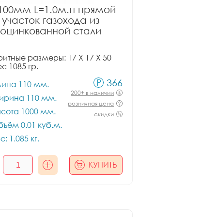
100мм L=1.0м.п прямой
участок газохода из
оцинкованной стали
итные размеры: 17 X 17 X 50
ес 1085 гр.
366
лина 110 мм.
200+ в наличии
ирина 110 мм.
розничная цена
сота 1000 мм.
скидки
ъём 0.01 куб.м.
с: 1.085 кг.
КУПИТЬ