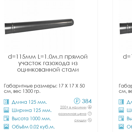
d=115мм L=1.0м.п прямой
d=
участок газохода из
оцинкованной стали
Габаритные размеры: 17 X 17 X 50
Габар
см, вес 1300 гр.
см, в
384
Длина 125 мм.
Д
200+ в наличии
Ширина 125 мм.
Ш
розничная цена
Высота 1000 мм.
Вы
скидки
Объём 0.02 куб.м.
Об