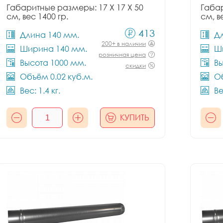
Габаритные размеры: 17 X 17 X 50
Габар
см, вес 1400 гр.
см, в
413
Длина 140 мм.
Д
200+ в наличии
Ширина 140 мм.
Ш
розничная цена
Высота 1000 мм.
Вы
скидки
Объём 0.02 куб.м.
Об
Вес: 1.4 кг.
Ве
КУПИТЬ