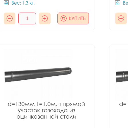
Вес: 1.3 кг.
Ве
КУПИТЬ
d=130мм L=1.0м.п прямой
d=
участок газохода из
оцинкованной стали