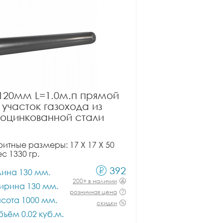
120мм L=1.0м.п прямой
участок газохода из
оцинкованной стали
итные размеры: 17 X 17 X 50
ес 1330 гр.
392
лина 130 мм.
200+ в наличии
ирина 130 мм.
розничная цена
сота 1000 мм.
скидки
ъём 0.02 куб.м.