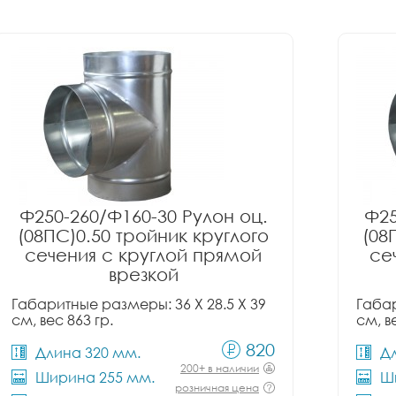
Ф250-260/Ф160-30 Рулон оц.
Ф25
(08ПС)0.50 тройник круглого
(08
сечения с круглой прямой
се
врезкой
Габаритные размеры: 36 X 28.5 X 39
Габар
см, вес 863 гр.
см, в
820
Длина 320 мм.
Д
200+ в наличии
Ширина 255 мм.
Ш
розничная цена