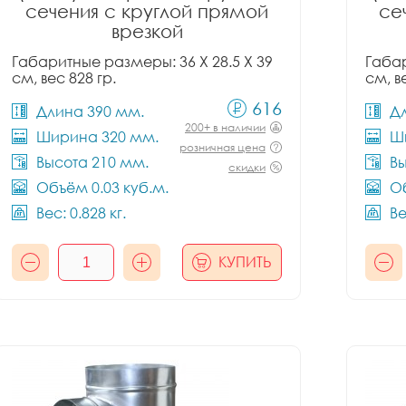
сечения с круглой прямой
се
врезкой
Габаритные размеры: 36 X 28.5 X 39
Габар
см, вес 828 гр.
см, в
616
Длина 390 мм.
Д
200+ в наличии
Ширина 320 мм.
Ш
розничная цена
Высота 210 мм.
Вы
скидки
Объём 0.03 куб.м.
Об
Вес: 0.828 кг.
Ве
КУПИТЬ