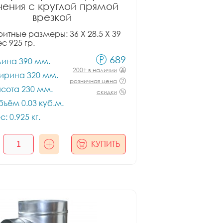
чения с круглой прямой
врезкой
итные размеры: 36 X 28.5 X 39
ес 925 гр.
689
лина 390 мм.
200+ в наличии
ирина 320 мм.
розничная цена
сота 230 мм.
скидки
ъём 0.03 куб.м.
с: 0.925 кг.
КУПИТЬ