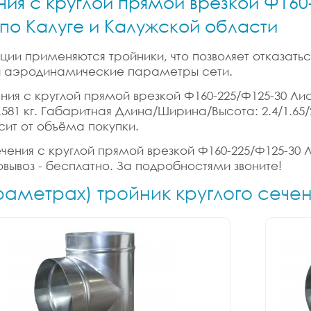
ния с круглой прямой врезкой Ф160-
и по Калуге и Калужской области
ии применяются тройники, что позволяет отказатьс
 и аэродинамические параметры сети.
ния с круглой прямой врезкой Ф160-225/Ф125-30 Лист.
: 0.581 кг. Габаритная Длина/Ширина/Высота: 2.4/1.
сит от объёма покупки.
ения с круглой прямой врезкой Ф160-225/Ф125-30 Лис
вывоз - бесплатно. За подробностями звоните!
раметрах) тройник круглого сече