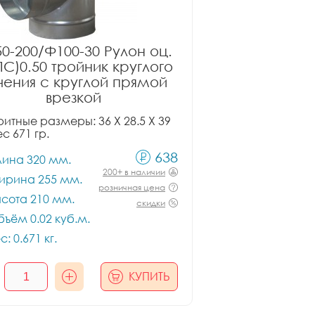
0-200/Ф100-30 Рулон оц.
ПС)0.50 тройник круглого
чения с круглой прямой
врезкой
итные размеры: 36 X 28.5 X 39
ес 671 гр.
638
лина 320 мм.
200+ в наличии
ирина 255 мм.
розничная цена
сота 210 мм.
скидки
ъём 0.02 куб.м.
с: 0.671 кг.
КУПИТЬ