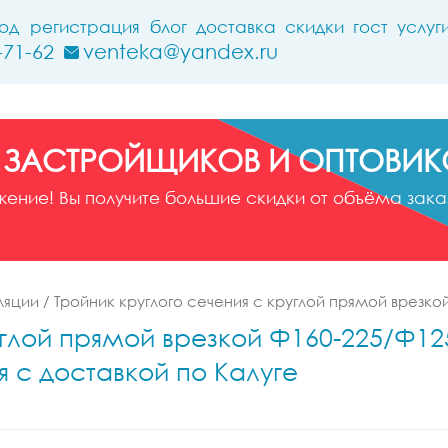
ход
регистрация
блог
доставка
скидки
гост
услуг
-71-62
venteka@yandex.ru
 ЗАСТРОЙЩИКОВ И ОПТОВИК
ние! Вы получите большие скидки от объёма заказ
ляции
/
Тройник круглого сечения с круглой прямой врезко
глой прямой врезкой Ф160-225/Ф125-
я с доставкой по Калуге