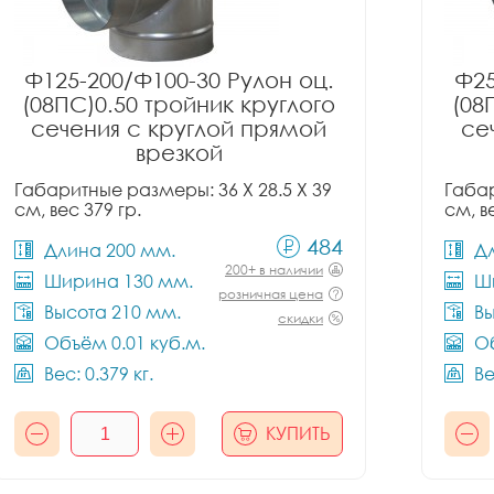
Ф125-200/Ф100-30 Рулон оц.
Ф25
(08ПС)0.50 тройник круглого
(08
сечения с круглой прямой
се
врезкой
Габаритные размеры: 36 X 28.5 X 39
Габар
см, вес 379 гр.
см, в
484
Длина 200 мм.
Д
200+ в наличии
Ширина 130 мм.
Ш
розничная цена
Высота 210 мм.
Вы
скидки
Объём 0.01 куб.м.
Об
Вес: 0.379 кг.
Ве
КУПИТЬ