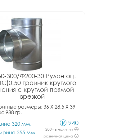
0-300/Ф200-30 Рулон оц.
ПС)0.50 тройник круглого
чения с круглой прямой
врезкой
итные размеры: 36 X 28.5 X 39
ес 988 гр.
940
лина 320 мм.
200+ в наличии
ирина 255 мм.
розничная цена