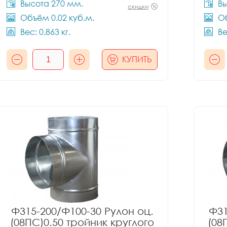
Высота 270 мм.
Вы
скидки
Объём 0.02 куб.м.
Об
Вес: 0.863 кг.
Ве
КУПИТЬ
Ф315-200/Ф100-30 Рулон оц.
Ф31
(08ПС)0.50 тройник круглого
(08