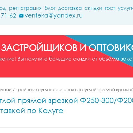
ход
регистрация
блог
доставка
скидки
гост
услуг
-71-62
venteka@yandex.ru
 ЗАСТРОЙЩИКОВ И ОПТОВИК
ние! Вы получите большие скидки от объёма заказ
ляции
/
Тройник круглого сечения с круглой прямой врезко
углой прямой врезкой Ф250-300/Ф200
тавкой по Калуге