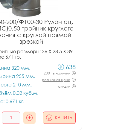
0-200/Ф100-30 Рулон оц.
ПС)0.50 тройник круглого
чения с круглой прямой
врезкой
итные размеры: 36 X 28.5 X 39
ес 671 гр.
638
лина 320 мм.
200+ в наличии
ирина 255 мм.
розничная цена
сота 210 мм.
скидки
ъём 0.02 куб.м.
с: 0.671 кг.
КУПИТЬ