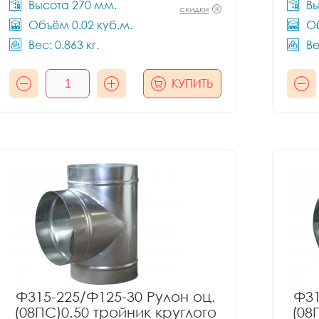
Высота 270 мм.
Вы
скидки
Объём 0.02 куб.м.
Об
Вес: 0.863 кг.
Ве
КУПИТЬ
Ф315-225/Ф125-30 Рулон оц.
Ф31
(08ПС)0.50 тройник круглого
(08