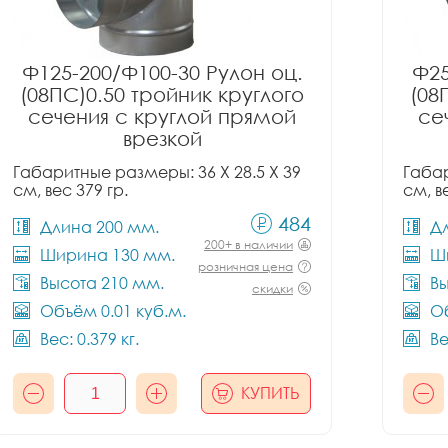
Ф125-200/Ф100-30 Рулон оц.
Ф25
(08ПС)0.50 тройник круглого
(08
сечения с круглой прямой
се
врезкой
Габаритные размеры: 36 X 28.5 X 39
Габар
см, вес 379 гр.
см, в
484
Длина 200 мм.
Д
200+ в наличии
Ширина 130 мм.
Ш
розничная цена
Высота 210 мм.
Вы
скидки
Объём 0.01 куб.м.
Об
Вес: 0.379 кг.
Ве
КУПИТЬ