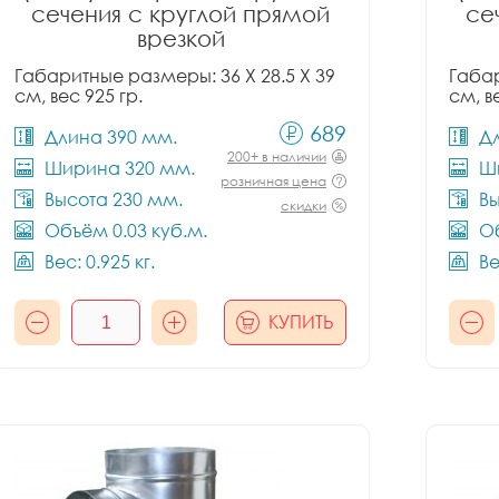
сечения с круглой прямой
се
врезкой
Габаритные размеры: 36 X 28.5 X 39
Габар
см, вес 925 гр.
см, в
689
Длина 390 мм.
Д
200+ в наличии
Ширина 320 мм.
Ш
розничная цена
Высота 230 мм.
Вы
скидки
Объём 0.03 куб.м.
Об
Вес: 0.925 кг.
Ве
КУПИТЬ