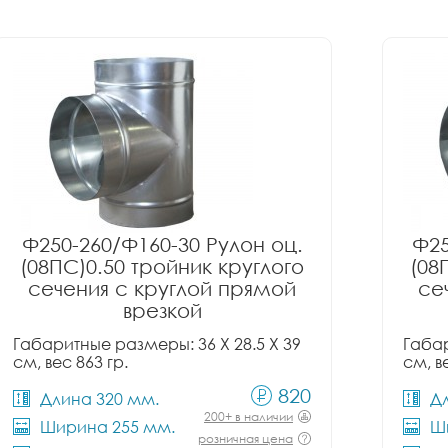
Ф250-260/Ф160-30 Рулон оц.
Ф25
(08ПС)0.50 тройник круглого
(08
сечения с круглой прямой
се
врезкой
Габаритные размеры: 36 X 28.5 X 39
Габар
см, вес 863 гр.
см, в
820
Длина 320 мм.
Д
200+ в наличии
Ширина 255 мм.
Ш
розничная цена