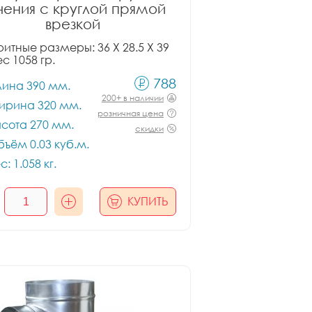
чения с круглой прямой
врезкой
итные размеры: 36 X 28.5 X 39
ес 1058 гр.
788
лина 390 мм.
200+ в наличии
ирина 320 мм.
розничная цена
сота 270 мм.
скидки
ъём 0.03 куб.м.
с: 1.058 кг.
КУПИТЬ