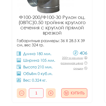
Ф100-200/Ф100-30 Рулон оц.
(08ПС)0.50 тройник круглого
сечения с круглой прямой
врезкой
Габаритные размеры: 36 X 28.5 X 39
см, вес 324 гр.
406
Длина 180 мм.
200+ в наличии
Ширина 105 мм.
розничная цена
Высота 210 мм.
скидки
Объём 0 куб.м.
Вес: 0.324 кг.
КУПИТЬ