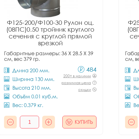
Ф125-200/Ф100-30 Рулон оц.
Ф25
(08ПС)0.50 тройник круглого
(08
сечения с круглой прямой
се
врезкой
Габаритные размеры: 36 X 28.5 X 39
Габар
см, вес 379 гр.
см, в
484
Длина 200 мм.
Д
200+ в наличии
Ширина 130 мм.
Ш
розничная цена
Высота 210 мм.
Вы
скидки
Объём 0.01 куб.м.
Об
Вес: 0.379 кг.
Ве
КУПИТЬ