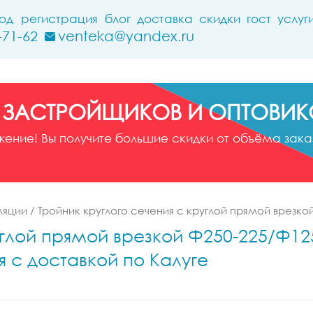
ход
регистрация
блог
доставка
скидки
гост
услуг
-71-62
venteka@yandex.ru
 ЗАСТРОЙЩИКОВ И ОПТОВИК
ние! Вы получите большие скидки от объёма заказ
ляции
/
Тройник круглого сечения с круглой прямой врезко
глой прямой врезкой Ф250-225/Ф125-
я с доставкой по Калуге