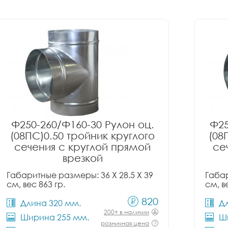
Ф250-260/Ф160-30 Рулон оц.
Ф25
(08ПС)0.50 тройник круглого
(08
сечения с круглой прямой
се
врезкой
Габаритные размеры: 36 X 28.5 X 39
Габар
см, вес 863 гр.
см, в
820
Длина 320 мм.
Д
200+ в наличии
Ширина 255 мм.
Ш
розничная цена