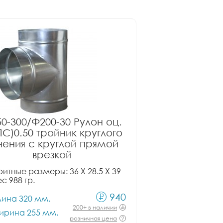
0-300/Ф200-30 Рулон оц.
ПС)0.50 тройник круглого
чения с круглой прямой
врезкой
итные размеры: 36 X 28.5 X 39
ес 988 гр.
940
лина 320 мм.
200+ в наличии
ирина 255 мм.
розничная цена