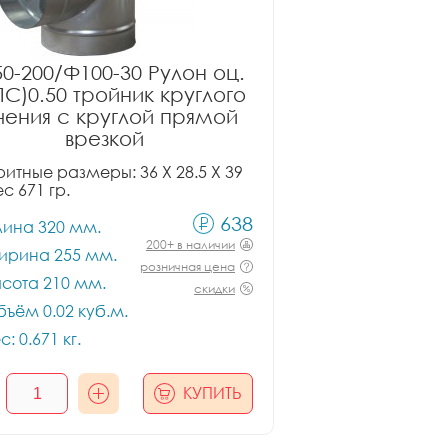
0-200/Ф100-30 Рулон оц.
ПС)0.50 тройник круглого
чения с круглой прямой
врезкой
итные размеры: 36 X 28.5 X 39
ес 671 гр.
638
лина 320 мм.
200+ в наличии
ирина 255 мм.
розничная цена
сота 210 мм.
скидки
ъём 0.02 куб.м.
с: 0.671 кг.
КУПИТЬ