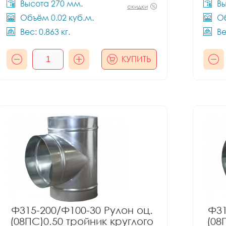
Высота 270 мм.
Вы
скидки
Объём 0.02 куб.м.
Об
Вес: 0.863 кг.
Ве
КУПИТЬ
Ф315-200/Ф100-30 Рулон оц.
Ф31
(08ПС)0.50 тройник круглого
(08