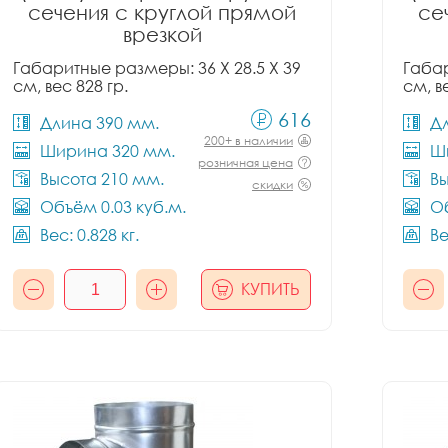
сечения с круглой прямой
се
врезкой
Габаритные размеры: 36 X 28.5 X 39
Габар
см, вес 828 гр.
см, в
616
Длина 390 мм.
Д
200+ в наличии
Ширина 320 мм.
Ш
розничная цена
Высота 210 мм.
Вы
скидки
Объём 0.03 куб.м.
Об
Вес: 0.828 кг.
Ве
КУПИТЬ