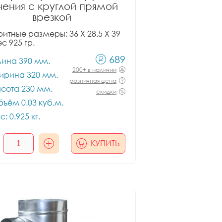
чения с круглой прямой
врезкой
итные размеры: 36 X 28.5 X 39
ес 925 гр.
689
лина 390 мм.
200+ в наличии
ирина 320 мм.
розничная цена
сота 230 мм.
скидки
ъём 0.03 куб.м.
с: 0.925 кг.
КУПИТЬ