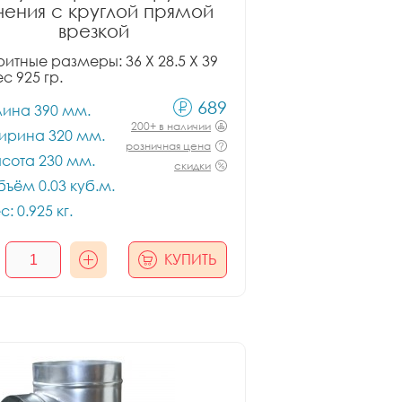
чения с круглой прямой
врезкой
итные размеры: 36 X 28.5 X 39
ес 925 гр.
689
лина 390 мм.
200+ в наличии
ирина 320 мм.
розничная цена
сота 230 мм.
скидки
ъём 0.03 куб.м.
с: 0.925 кг.
КУПИТЬ