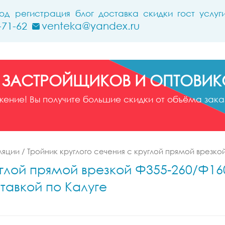
ход
регистрация
блог
доставка
скидки
гост
услуг
-71-62
venteka@yandex.ru
 ЗАСТРОЙЩИКОВ И ОПТОВИК
ние! Вы получите большие скидки от объёма заказ
ляции
/
Тройник круглого сечения с круглой прямой врезко
углой прямой врезкой Ф355-260/Ф160
тавкой по Калуге