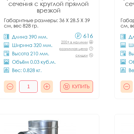
сечения с круглой прямой
се
врезкой
Габаритные размеры: 36 X 28.5 X 39
Габар
см, вес 828 гр.
см, в
616
Длина 390 мм.
Д
200+ в наличии
Ширина 320 мм.
Ш
розничная цена
Высота 210 мм.
Вы
скидки
Объём 0.03 куб.м.
Об
Вес: 0.828 кг.
Ве
КУПИТЬ