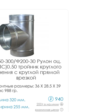
0-300/Ф200-30 Рулон оц.
ПС)0.50 тройник круглого
чения с круглой прямой
врезкой
итные размеры: 36 X 28.5 X 39
ес 988 гр.
940
лина 320 мм.
200+ в наличии
ирина 255 мм.
розничная цена