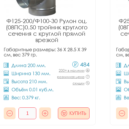
Ф125-200/Ф100-30 Рулон оц.
Ф25
(08ПС)0.50 тройник круглого
(08
сечения с круглой прямой
се
врезкой
Габаритные размеры: 36 X 28.5 X 39
Габар
см, вес 379 гр.
см, в
484
Длина 200 мм.
Д
200+ в наличии
Ширина 130 мм.
Ш
розничная цена
Высота 210 мм.
Вы
скидки
Объём 0.01 куб.м.
Об
Вес: 0.379 кг.
Ве
КУПИТЬ