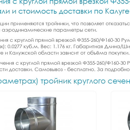
ния с круглой прямой врезкой Ф355
али и стоимость доставки по Калуг
ии применяются тройники, что позволяет отказатьс
 и аэродинамические параметры сети.
ния с круглой прямой врезкой Ф355-260/Ф160-30 Рул
): 0.0277 куб.м. Вес: 1.176 кг. Габаритная Длина/Ш
ге и Калужской области зависит от объёма покупки.
ечения с круглой прямой врезкой Ф355-260/Ф160-30 Р
ости доставки. Самовывоз - бесплатно. За подробно
раметрах) тройник круглого сече