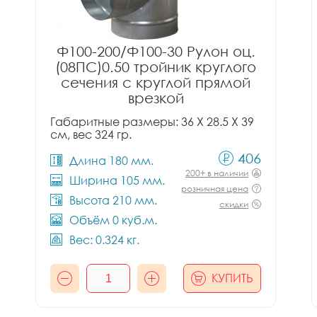
Ф100-200/Ф100-30 Рулон оц.
(08ПС)0.50 тройник круглого
сечения с круглой прямой
врезкой
Габаритные размеры: 36 X 28.5 X 39
см, вес 324 гр.
406
Длина 180 мм.
200+ в наличии
Ширина 105 мм.
розничная цена
Высота 210 мм.
скидки
Объём 0 куб.м.
Вес: 0.324 кг.
КУПИТЬ