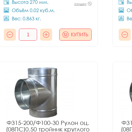
Высота 270 мм.
Вы
скидки
Объём 0.02 куб.м.
Об
Вес: 0.863 кг.
Ве
КУПИТЬ
Ф315-200/Ф100-30 Рулон оц.
Ф31
(08ПС)0.50 тройник круглого
(08