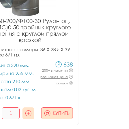
0-200/Ф100-30 Рулон оц.
ПС)0.50 тройник круглого
чения с круглой прямой
врезкой
итные размеры: 36 X 28.5 X 39
ес 671 гр.
638
лина 320 мм.
200+ в наличии
ирина 255 мм.
розничная цена
сота 210 мм.
скидки
ъём 0.02 куб.м.
с: 0.671 кг.
КУПИТЬ