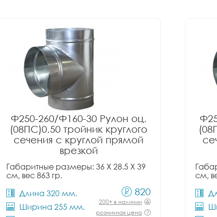
Ф250-260/Ф160-30 Рулон оц.
Ф25
(08ПС)0.50 тройник круглого
(08
сечения с круглой прямой
се
врезкой
Габаритные размеры: 36 X 28.5 X 39
Габар
см, вес 863 гр.
см, в
820
Длина 320 мм.
Д
200+ в наличии
Ширина 255 мм.
Ш
розничная цена